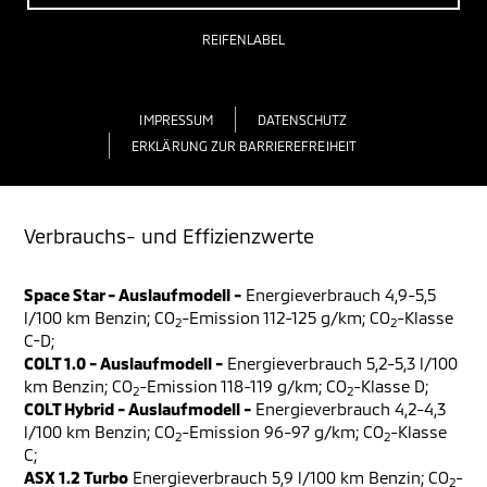
REIFENLABEL
IMPRESSUM
DATENSCHUTZ
ERKLÄRUNG ZUR BARRIEREFREIHEIT
Verbrauchs- und Effizienzwerte
Space Star - Auslaufmodell -
Energieverbrauch 4,9-5,5
l/100 km Benzin; CO
-Emission 112-125 g/km; CO
-Klasse
2
2
C-D;
COLT 1.0 - Auslaufmodell -
Energieverbrauch 5,2-5,3 l/100
km Benzin; CO
-Emission 118-119 g/km; CO
-Klasse D;
2
2
COLT Hybrid - Auslaufmodell -
Energieverbrauch 4,2-4,3
l/100 km Benzin; CO
-Emission 96-97 g/km; CO
-Klasse
2
2
C;
ASX 1.2 Turbo
Energieverbrauch 5,9 l/100 km Benzin; CO
-
2