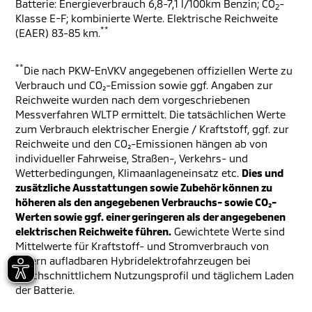
Batterie: Energieverbrauch 6,8-7,1 l/100km Benzin; CO
-
2
Klasse E-F; kombinierte Werte. Elektrische Reichweite
**
(EAER) 83-85 km.
**
Die nach PKW-EnVKV angegebenen offiziellen Werte zu
Verbrauch und CO₂-Emission sowie ggf. Angaben zur
Reichweite wurden nach dem vorgeschriebenen
Messverfahren WLTP ermittelt. Die tatsächlichen Werte
zum Verbrauch elektrischer Energie / Kraftstoff, ggf. zur
Reichweite und den CO₂-Emissionen hängen ab von
individueller Fahrweise, Straßen-, Verkehrs- und
Wetterbedingungen, Klimaanlageneinsatz etc.
Dies und
zusätzliche Ausstattungen sowie Zubehör können zu
höheren als den angegebenen Verbrauchs- sowie CO₂-
Werten sowie ggf. einer geringeren als der angegebenen
elektrischen Reichweite führen.
Gewichtete Werte sind
Mittelwerte für Kraftstoff- und Stromverbrauch von
extern aufladbaren Hybridelektrofahrzeugen bei
durchschnittlichem Nutzungsprofil und täglichem Laden
der Batterie.