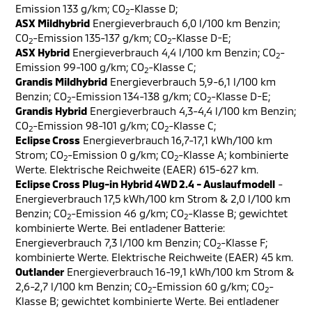
Emission 133 g/km; CO
-Klasse D;
2
ASX Mildhybrid
Energieverbrauch 6,0 l/100 km Benzin;
CO
-Emission 135-137 g/km; CO
-Klasse D-E;
2
2
ASX Hybrid
Energieverbrauch 4,4 l/100 km Benzin; CO
-
2
Emission 99-100 g/km; CO
-Klasse C;
2
Grandis Mildhybrid
Energieverbrauch 5,9-6,1 l/100 km
Benzin; CO
-Emission 134-138 g/km; CO
-Klasse D-E;
2
2
Grandis Hybrid
Energieverbrauch 4,3-4,4 l/100 km Benzin;
CO
-Emission 98-101 g/km; CO
-Klasse C;
2
2
Eclipse Cross
Energieverbrauch 16,7-17,1 kWh/100 km
Strom; CO
-Emission 0 g/km; CO
-Klasse A; kombinierte
2
2
Werte. Elektrische Reichweite (EAER) 615-627 km.
Eclipse Cross Plug-in Hybrid 4WD 2.4 - Auslaufmodell
-
Energieverbrauch 17,5 kWh/100 km Strom & 2,0 l/100 km
Benzin; CO
-Emission 46 g/km; CO
-Klasse B; gewichtet
2
2
kombinierte Werte. Bei entladener Batterie:
Energieverbrauch 7,3 l/100 km Benzin; CO
-Klasse F;
2
kombinierte Werte. Elektrische Reichweite (EAER) 45 km.
Outlander
Energieverbrauch 16-19,1 kWh/100 km Strom &
2,6-2,7 l/100 km Benzin; CO
-Emission 60 g/km; CO
-
2
2
Klasse B; gewichtet kombinierte Werte. Bei entladener